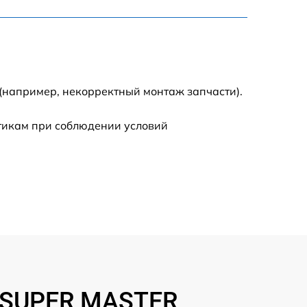
900 р
900 р
600 р
(например, некорректный монтаж запчасти).
400 р
стикам при соблюдении условий
800 р
e SUPER MASTER