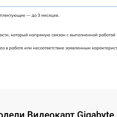
от 60 мин
мплектующие — до 3 месяцев.
от 60 мин
от 60 мин
ости, который напрямую связан с выполненной работой 
от 60 мин
аз в работе или несоответствие заявленным характери
от 60 мин
дели Видеокарт Gigabyt