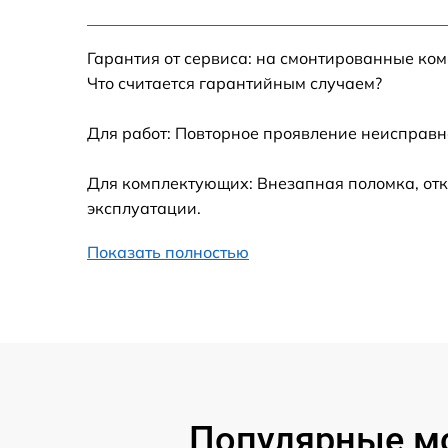
Восстановление после попадания влаги
Гарантия от сервиса: на смонтированные ко
Замена термопасты
Что считается гарантийным случаем?
Замена кулера
Для работ: Повторное проявление неисправн
Замена разъема
Для комплектующих: Внезапная поломка, отк
эксплуатации.
Замена медных трубок
Показать полностью
Популярные мо