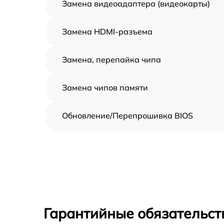
Замена видеоадаптера (видеокарты)
Замена HDMI-разъема
Замена, перепайка чипа
Замена чипов памяти
Обновление/Перепрошивка BIOS
Восстановление BIOS на программаторе
Техническое обслуживание видеокарты
Замена конденсатора
Гарантийные обязательст