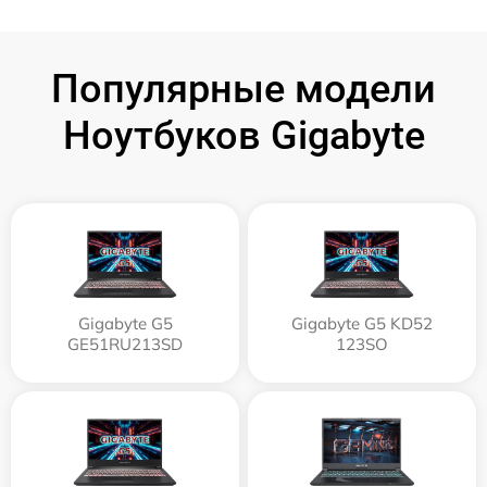
Популярные модели
Ноутбуков Gigabyte
Gigabyte G5
Gigabyte G5 KD52
GE51RU213SD
123SO