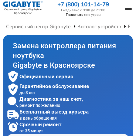
+7 (800) 101-14-79
Сервисный центр Gigabyte
в
Ежедневно с 9:00 до 21:00
Красноярске
Позвонить
мне утром
Сервисный центр Gigabyte
Каталог устройств
Рем
Замена контроллера питания
ноутбука
Gigabyte в Красноярске
Официальный сервис
Гарантийное обслуживание
до 3 лет
Диагностика за наш счет,
ремонт по желанию
Бесплатный выезд курьера
в день обращения
Срочный ремонт
от 35 минут