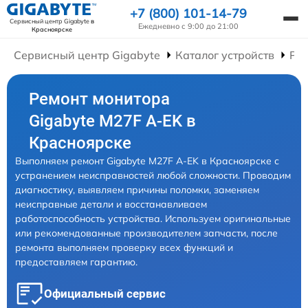
+7 (800) 101-14-79
Сервисный центр Gigabyte
в
Ежедневно с 9:00 до 21:00
Красноярске
Сервисный центр Gigabyte
Каталог устройств
Ре
Ремонт монитора
Gigabyte M27F A-EK в
Красноярске
Выполняем ремонт Gigabyte M27F A-EK в Красноярске с
устранением неисправностей любой сложности. Проводим
диагностику, выявляем причины поломки, заменяем
неисправные детали и восстанавливаем
работоспособность устройства. Используем оригинальные
или рекомендованные производителем запчасти, после
ремонта выполняем проверку всех функций и
предоставляем гарантию.
Официальный сервис