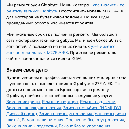
Мы ремонтируем Gigabyte. Наши мастера -
специалисты по
ремонту техники Gigabyte
. Восстановить модель M27F A-EK
для мастеров не будет новой задачей. На все виды
проведенных работ у нас имеется гарантия.
Минимальные сроки выполнения ремонта. Мы большая
сеть мастерских техники Gigabyte. Мы имеем более 20 тыс.
запчастей. И возможно на наших складах
уже имеется
запчасть на модель M27F A-EK
. При заказе ремонта на
сайте - предоставляется скидка -25%.
Знаем свое дело
Будьте уверены в профессионализме наших мастеров - они
с уверенностью выполнят ремонт Gigabyte M27F A-EK. По
данным наших мастеров в Красноярске по ремонту
Gigabyte, наиболее востребованы следующие услуги:
Замена матрицы
,
Ремонт инвертора
,
Ремонт подсветки
,
Замена кнопок управления
,
Замена разъёмов (HDMI, DVI,
Дисплей порта)
,
Замена платы управления (мат.платы, мейн
платы)
,
Ремонт цепи питания
,
Прошивка блока управления
,
Замена лампы подсветки
,
Ремонт блока управления
.