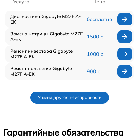
Услуга
Цена
Диагностика Gigabyte M27F A-
бесплатно
EK
Замена матрицы Gigabyte M27F
1500 р
A-EK
Ремонт инвертора Gigabyte
1000 р
M27F A-EK
Ремонт подсветки Gigabyte
900 р
M27F A-EK
У меня другая неисправность
Гарантийные обязательства