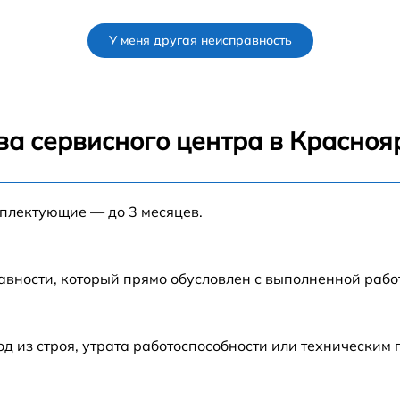
от 60 мин
У меня другая неисправность
от 60 мин
от 60 мин
ва сервисного центра в Красноя
от 60 мин
мплектующие — до 3 месяцев.
от 60 мин
от 60 мин
авности, который прямо обусловлен с выполненной раб
 из строя, утрата работоспособности или техническим