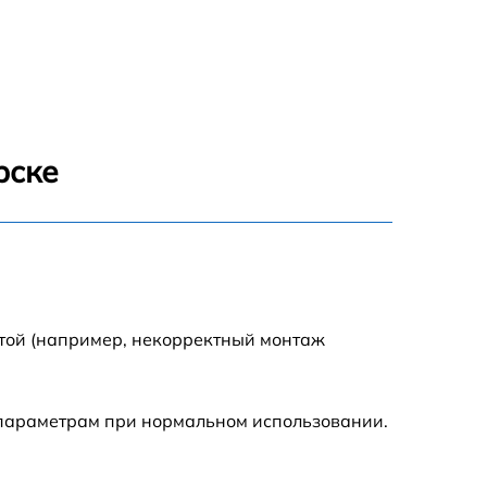
1800 р
700 р
1400 р
рске
700 р
1500 р
1900 р
отой (например, некорректный монтаж
 параметрам при нормальном использовании.