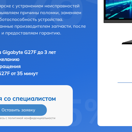
ярске с устранением неисправностей
выявляем причины поломки, заменяем
ботоспособность устройства.
анные производителем запчасти, после
 и предоставляем гарантию.
 Gigabyte G27F до 3 лет
 желанию
бращения
G27F от 35 минут
я со специалистом
Оставить заявку
есь c
политикой конфиденциальности