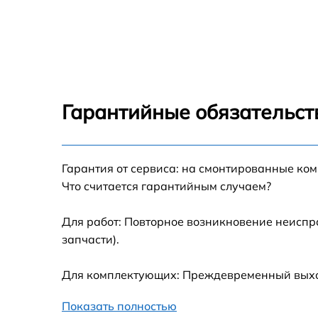
Ремонт цепи питания Gigabyte G27F
Прошивка блока управления Gigabyte G27F
Замена лампы подсветки Gigabyte G27F
Гарантийные обязательст
Ремонт блока управления Gigabyte G27F
Гарантия от сервиса: на смонтированные ко
Замена блока питания Gigabyte G27F
Что считается гарантийным случаем?
Замена электронных компонентов Gigabyte
G27F
Для работ: Повторное возникновение неиспр
запчасти).
Для комплектующих: Преждевременный выход
Показать полностью