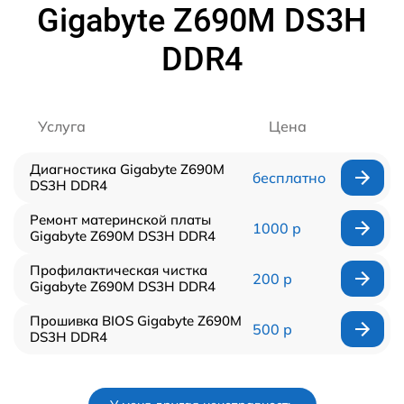
Gigabyte Z690M DS3H
DDR4
Услуга
Цена
Диагностика Gigabyte Z690M
бесплатно
DS3H DDR4
Ремонт материнской платы
1000 р
Gigabyte Z690M DS3H DDR4
Профилактическая чистка
200 р
Gigabyte Z690M DS3H DDR4
Прошивка BIOS Gigabyte Z690M
500 р
DS3H DDR4