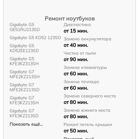
Ремонт ноутбуков
Gigabyte G5
Диагностика
GE51RU213SD
от 15 мин.
Gigabyte G5 KD52 123SO
Замена аккумулятора
от 40 мин.
Gigabyte G5
KD52EE123SD
Чистка от пыли
Gigabyte G5
от 90 мин.
KFE3KZ313SH
Замена клавиатуры
Gigabyte G7
от 60 мин.
MFE2KZ213SH
Замена тачпада
Gigabyte G7
от 60 мин.
MFE2KZ213SD
Замена северного моста
Gigabyte G7
от 80 мин.
KFE3KZ213SH
Замена южного моста
Gigabyte G7
KFE3KZ213SD
от 80 мин.
Показать ещё...
Ремонт петель крышки
от 50 мин.